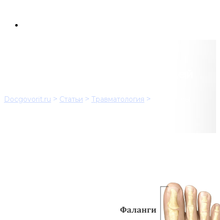
Переломы плюсневых костей
>
>
>
Docgovorit.ru
Статьи
Травматология
Переломы
плюсневых костей