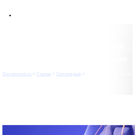
Реабилитация после операции
по удалению невромы Мортона
>
>
>
Docgovorit.ru
Статьи
Ортопедия
Реабилитация после
операции по удалению невромы Мортона