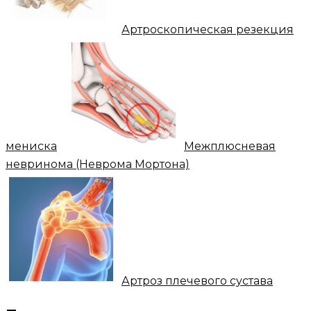
Артроскопическая резекция
мениска
Межплюсневая
невринома (Неврома Мортона)
Артроз плечевого сустава