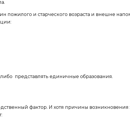
а.
н пожилого и старческого возраста и внешне нап
ации:
) либо представлять единичные образования.
ственный фактор. И хотя причины возникновения эт
: