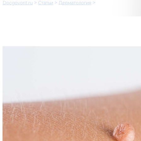
>
>
>
Docgovorit.ru
Статьи
Дерматология
Фиброма