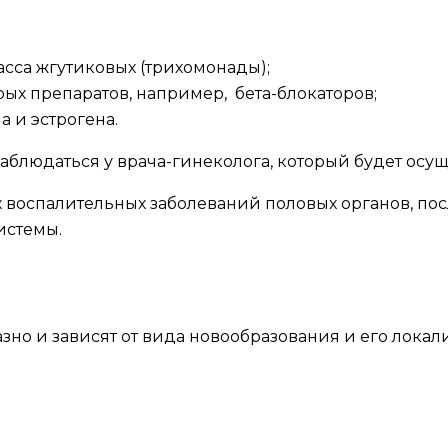
сса жгутиковых (трихомонады);
х препаратов, например, бета-блокаторов;
 и эстрогена.
людаться у врача-гинеколога, который будет осущ
 воспалительных заболеваний половых органов, посл
истемы.
но и зависят от вида новообразования и его локал