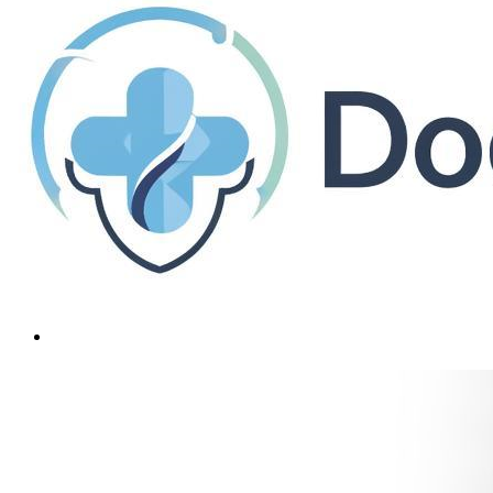
Фиброма