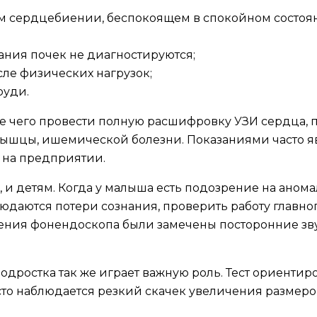
ом сердцебиении, беспокоящем в спокойном состоян
ания почек не диагностируются;
сле физических нагрузок;
руди.
е чего провести полную расшифровку УЗИ сердца, 
мышцы, ишемической болезни. Показаниями часто я
 на предприятии.
 и детям. Когда у малыша есть подозрение на аном
даются потери сознания, проверить работу главног
нения фонендоскопа были замечены посторонние зв
ростка так же играет важную роль. Тест ориентиро
сто наблюдается резкий скачек увеличения размеров