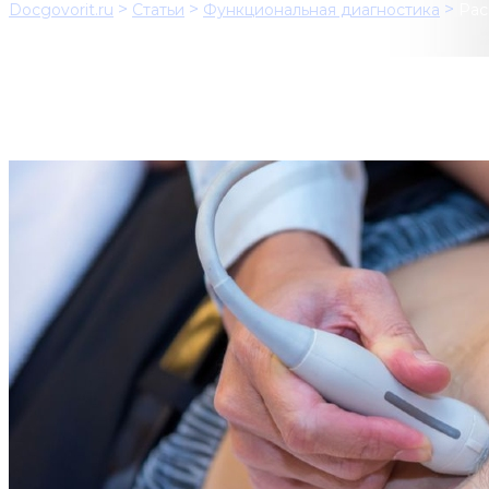
>
>
>
Docgovorit.ru
Статьи
Функциональная диагностика
Рас