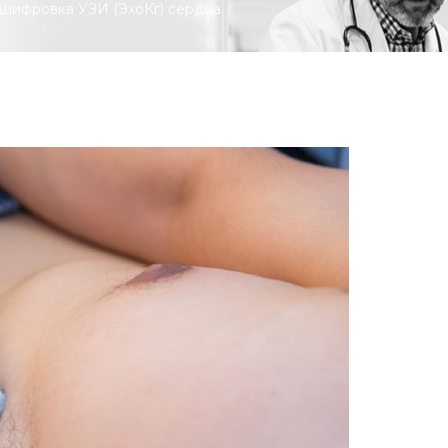
шифровка УЗИ (ЭхоКг) сердца