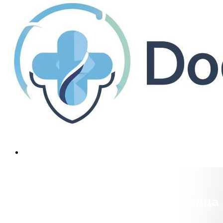
Расшифровка УЗИ (ЭхоКг) сердца