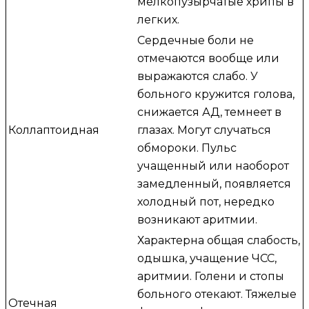
мелкопузырчатые хрипы в
легких.
Сердечные боли не
отмечаются вообще или
выражаются слабо. У
больного кружится голова,
снижается АД, темнеет в
Коллаптоидная
глазах. Могут случаться
обмороки. Пульс
учащенный или наоборот
замедленный, появляется
холодный пот, нередко
возникают аритмии.
Характерна общая слабость,
одышка, учащение ЧСС,
аритмии. Голени и стопы
больного отекают. Тяжелые
Отечная