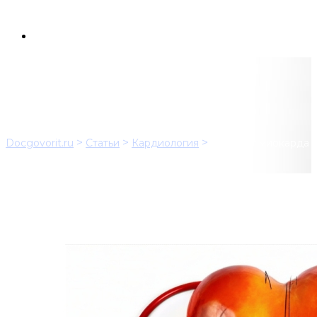
Инфаркт миокарда
>
>
>
Docgovorit.ru
Статьи
Кардиология
Инфаркт миокарда