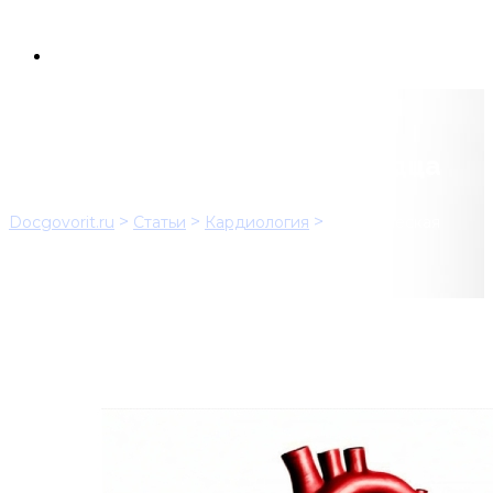
Ишемическая болезнь сердца
>
>
>
Docgovorit.ru
Статьи
Кардиология
Ишемическая
болезнь сердца