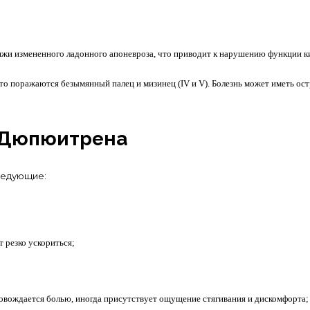
тяжи измененного ладонного апоневроза, что приводит к нарушению функции к
сто поражаются безымянный палец и мизинец (IV и V). Болезнь может иметь о
 Дюпюитрена
ледующие:
 резко ускориться;
провождается болью, иногда присутствует ощущение стягивания и дискомфорта