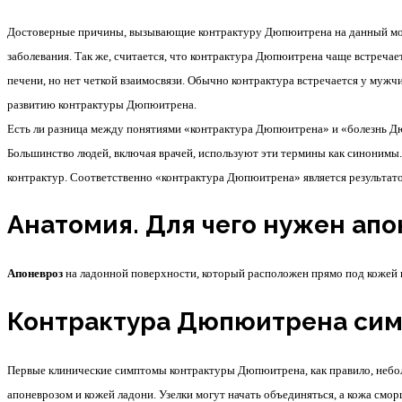
Достоверные причины, вызывающие контрактуру Дюпюитрена на данный момен
заболевания. Так же, считается, что контрактура Дюпюитрена чаще встречает
печени, но нет четкой взаимосвязи. Обычно контрактура встречается у мужчин
развитию контрактуры Дюпюитрена.
Есть ли разница между понятиями «контрактура Дюпюитрена» и «болезнь 
Большинство людей, включая врачей, используют эти термины как синонимы. 
контрактур. Соответственно «контрактура Дюпюитрена» является результа
Анатомия. Для чего нужен апо
Апоневроз
на ладонной поверхности, который расположен прямо под кожей п
Контрактура Дюпюитрена си
Первые клинические симптомы контрактуры Дюпюитрена, как правило, небол
апоневрозом и кожей ладони. Узелки могут начать объединяться, а кожа смор