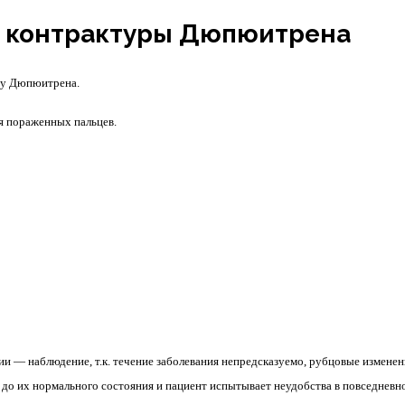
а контрактуры Дюпюитрена
ру Дюпюитрена.
ия пораженных пальцев.
и — наблюдение, т.к. течение заболевания непредсказуемо, рубцовые изменен
 до их нормального состояния и пациент испытывает неудобства в повседневно