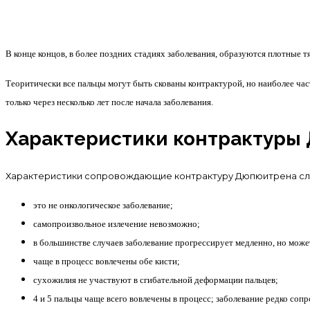
В конце концов, в более поздних стадиях заболевания, образуются плотные 
Теоритически все пальцы могут быть скованы контрактурой, но наиболее ча
только через несколько лет после начала заболевания.
Характеристики контрактуры
Характеристики сопровождающие контрактуру Дюпюитрена с
это не онкологическое заболевание;
самопроизвольное излечение невозможно;
в большинстве случаев заболевание прогрессирует медленно, но может
чаще в процесс вовлечены обе кисти;
сухожилия не участвуют в сгибательной деформации пальцев;
4 и 5 пальцы чаще всего вовлечены в процесс; заболевание редко со