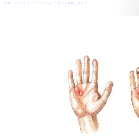
>
>
>
Docgovorit.ru
Статьи
Ортопедия
Контрактура Дюпюит