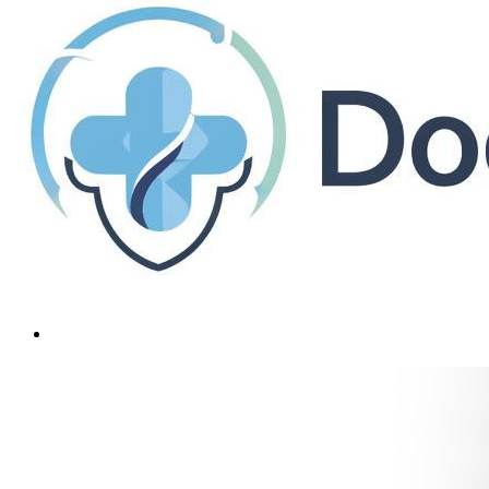
Контрактура Дюпюитрена