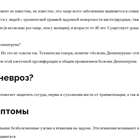
т не известны, но известно, что чаще всего заболевание выявляется в семь
ся у людей с хронической травмой ладонной поверхности кисти (вредные, тяже
 (в несколько раз чаще, чем у женщин), в возрасте от 40 лет. Существует дока
Дюпюитрена?
Но это не совсем так. Технически говоря, понятие «болезнь Дюпюитрена» отн
том этой клеточной пролиферации и общим проявлением болезни Дюпюитрена.
невроз?
омогает защитить сосуды, нервы и сухожилия кисти от травматизации, а так 
мптомы
ьшие безболезненные узелки и втяжения на ладони. Эти втяжения возникают
щиваться.