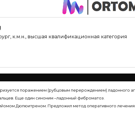
ч
рург, к.м.н., высшая квалификационная категория
еризуется поражением (рубцовым перерождением) ладонного ап
альцев. Еще один синоним –ладонный фиброматоз.
м Гийомом Дюпюитреном. Предложил метод оперативного лечени