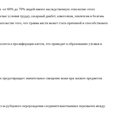
ях -от 60% до 70% людей имеют наследственную этиологию этого
лые условия труда), сахарный диабет, алкоголизм, эпилепсия и болезнь
зательство того, что травма кисти может стать причиной и способствовать
осится к пролиферации клеток, что приводит к образованию узелков и
же предотвращает значительное смещение кожи при захвате предметов.
 из-за рубцового перерождения соединительнотканных перемычек между