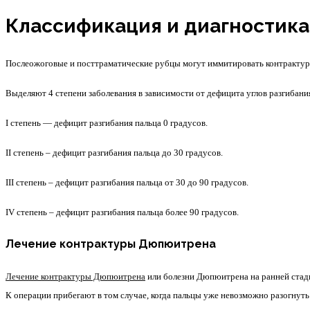
Классификация и диагностик
Послеожоговые и посттраматические рубцы могут иммитировать контракту
Выделяют 4 степени заболевания в зависимости от дефицита углов разгибан
I степень — дефицит разгибания пальца 0 градусов.
II степень – дефицит разгибания пальца до 30 градусов.
III степень – дефицит разгибания пальца от 30 до 90 градусов.
IV степень – дефицит разгибания пальца более 90 градусов.
Лечение контрактуры Дюпюитрена
Лечение контрактуры Дюпюитрена
или болезни Дюпюитрена на ранней стади
К операции прибегают в том случае, когда пальцы уже невозможно разогнуть