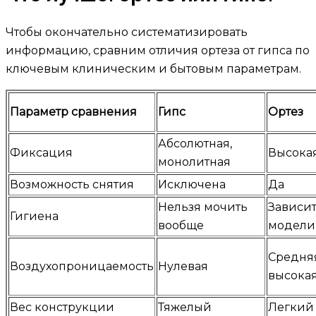
Чтобы окончательно систематизировать
информацию, сравним отличия ортеза от гипса по
ключевым клиническим и бытовым параметрам.
Параметр сравнения
Гипс
Ортез
Абсолютная,
Фиксация
Высока
монолитная
Возможность снятия
Исключена
Да
Нельзя мочить
Зависит
Гигиена
вообще
модели
Средня
Воздухопроницаемость
Нулевая
высока
Вес конструкции
Тяжелый
Легкий