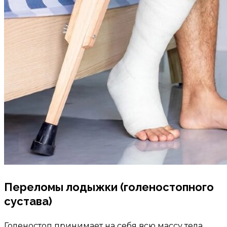
Переломы лодыжки (голеностопного
сустава)
Голеностоп принимает на себя всю массу тела