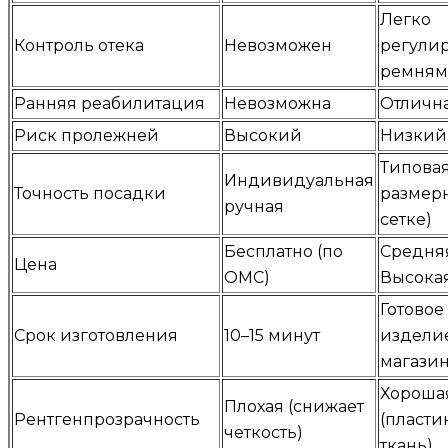
Легко
Контроль отека
Невозможен
регулир
ремня
Ранняя реабилитация
Невозможна
Отличн
Риск пролежней
Высокий
Низкий
Типовая
Индивидуальная
Точность посадки
размер
ручная
сетке)
Бесплатно (по
Средняя
Цена
ОМС)
Высока
Готовое
Срок изготовления
10–15 минут
издели
магази
Хороша
Плохая (снижает
Рентгенпрозрачность
(пласти
четкость)
ткань)