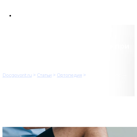
Ортез или гипс — что лучше при
переломе?
>
>
>
Docgovorit.ru
Статьи
Ортопедия
Ортез или гипс —
что лучше при переломе?