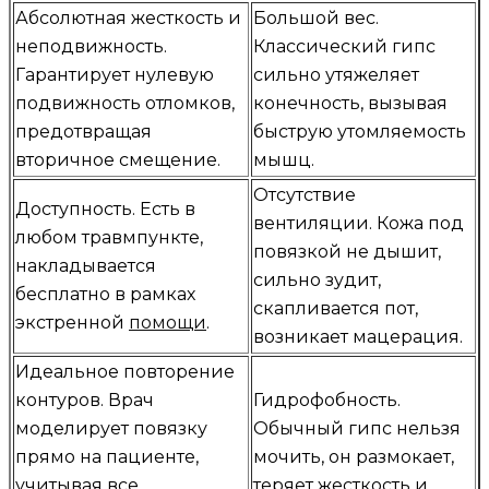
Абсолютная жесткость и
Большой вес.
неподвижность.
Классический гипс
Гарантирует нулевую
сильно утяжеляет
подвижность отломков,
конечность, вызывая
предотвращая
быструю утомляемость
вторичное смещение.
мышц.
Отсутствие
Доступность. Есть в
вентиляции. Кожа под
любом травмпункте,
повязкой не дышит,
накладывается
сильно зудит,
бесплатно в рамках
скапливается пот,
экстренной
помощи
.
возникает мацерация.
Идеальное повторение
контуров. Врач
Гидрофобность.
моделирует повязку
Обычный гипс нельзя
прямо на пациенте,
мочить, он размокает,
учитывая все
теряет жесткость и