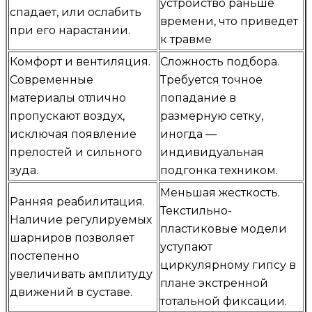
устройство раньше
спадает, или ослабить
времени, что приведет
при его нарастании.
к травме
Комфорт и вентиляция.
Сложность подбора.
Современные
Требуется точное
материалы отлично
попадание в
пропускают воздух,
размерную сетку,
исключая появление
иногда —
прелостей и сильного
индивидуальная
зуда.
подгонка техником.
Меньшая жесткость.
Ранняя реабилитация.
Текстильно-
Наличие регулируемых
пластиковые модели
шарниров позволяет
уступают
постепенно
циркулярному гипсу в
увеличивать амплитуду
плане экстренной
движений в суставе.
тотальной фиксации.