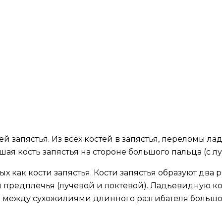
й запястья. Из всех костей в запястья, переломы л
я кость запястья на стороне большого пальца (с лу
ых как кости запястья. Кости запястья образуют два 
 предплечья (лучевой и локтевой). Ладьевидную ко
ена между сухожилиями длинного разгибателя боль