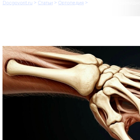
>
>
>
Docgovorit.ru
Статьи
Ортопедия
Переломы ладьевидно