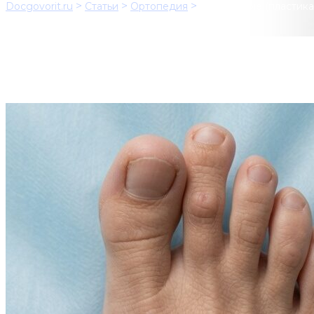
>
>
>
Docgovorit.ru
Статьи
Ортопедия
Укорочение (пластика