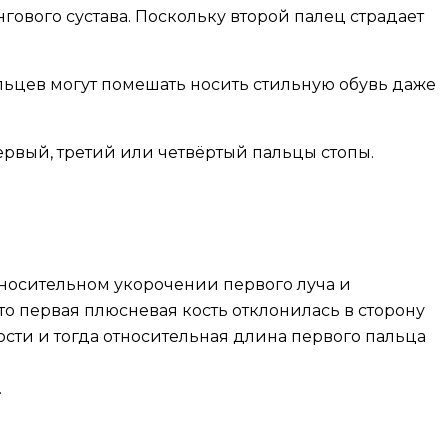
вого сустава. Поскольку второй палец страдает
льцев могут помешать носить стильную обувь даже
рвый, третий или четвёртый пальцы стопы.
тносительном укорочении первого луча и
то первая плюсневая кость отклонилась в сторону
ости и тогда относительная длина первого пальца
.