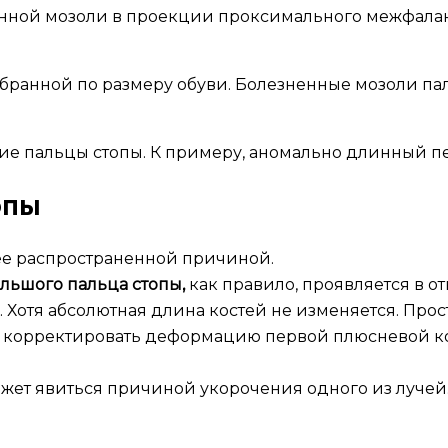
ной мозоли в проекции проксимального межфаланго
обранной по размеру обуви. Болезненные мозоли па
ие пальцы стопы. К примеру, аномально длинный пе
опы
ее распространенной причиной.
ьшого пальца стопы,
как правило, проявляется в о
. Хотя абсолютная длина костей не изменяется. Прос
ужно корректировать деформацию первой плюсневой к
жет явиться причиной укорочения одного из лучей