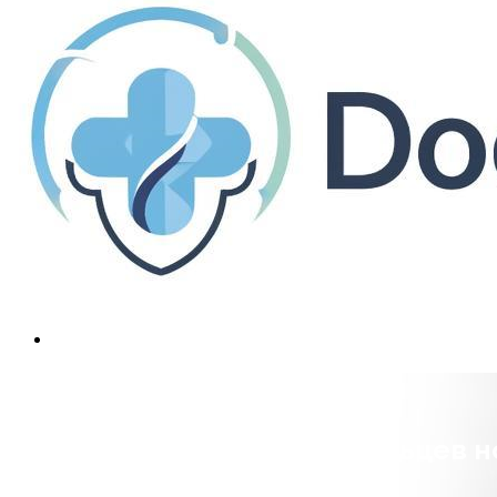
Укорочение (пластика) пальцев н