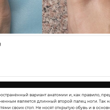
ч
странённый вариант анатомии и, как правило, пре
енным является длинный второй палец ноги. Так н
ми своих стоп. Не носят открытую обувь и в осно