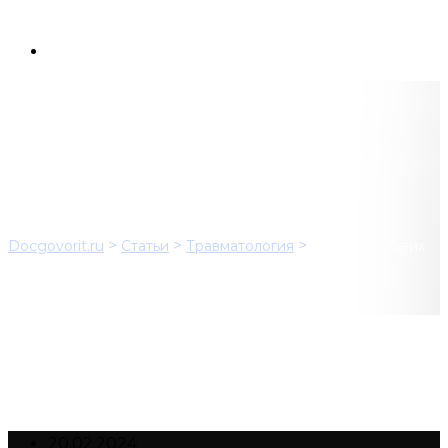
Перелом обеих костей
предплечья
>
>
>
Docgovorit.ru
Статьи
Травматология
Перелом обеих
костей предплечья
20.02.2024