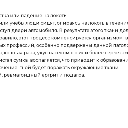
стка или падение на локоть;
или учебы люди сидят, опираясь на локоть в течени
ступ двери автомобиля. В результате этого ткани 
равило, этот процесс компенсируется организмом в 
ых профессий, особенно подвержены данной патоло
на, колотая рана, укус насекомого или более серьез
тая сумка воспаляется, что приводит к образованию
ечение, гной будет поражать окружающие ткани.
, ревматоидный артрит и подагра.