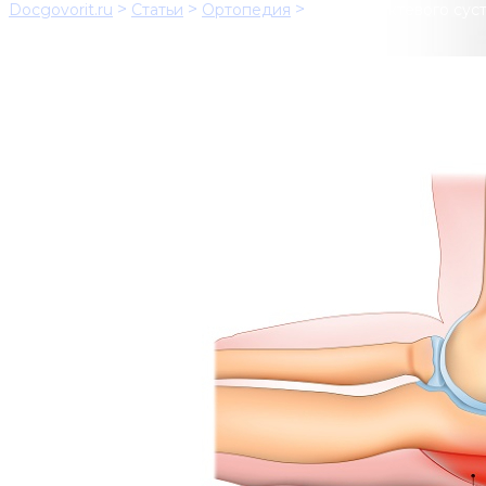
>
>
>
Docgovorit.ru
Статьи
Ортопедия
Бурсит локтевого сус