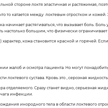
льной стороне локтя эластичная и растяжимая, поэт
то то катается между локтевым отростком и кожей. Э
ка начинает растягиваться, что вызывает боль. Бол
ь настолько большим, что физически ограничивает 
характер, кожа становится красной и горячей. Есл
ании жалоб и осмотра пациента. Но могут понадоби
и локтевого сустава. Кровь это , серозная жидкость
 отделяемого. Сразу станет видно, серьезная жидк
чага инфекции.
ждения инородного тела в области локтевого отрост