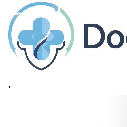
Бурсит локтевого сустава