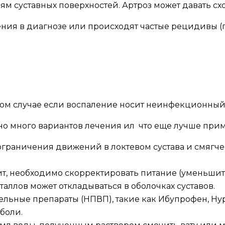
ям суставных поверхностей. Артроз может давать с
ения в диагнозе или происходят частые рецидивы (
м случае если воспаление носит неинфекционный хар
о много вариантов лечения ил что еще лучше приме
 ограничения движений в локтевом сустава и смягч
т, необходимо скорректировать питание (уменьшить
таллов может откладываться в оболочках суставов.
льные препараты (НПВП), такие как Ибупрофен, Нур
боли.