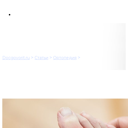
Подагра
>
>
>
Docgovorit.ru
Статьи
Ортопедия
Подагра